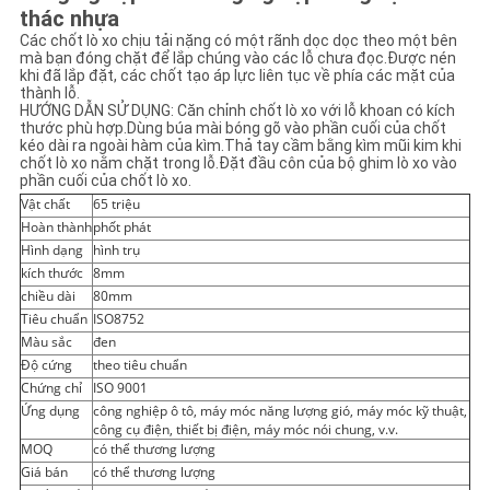
thác nhựa
Các chốt lò xo chịu tải nặng có một rãnh dọc dọc theo một bên
mà bạn đóng chặt để lắp chúng vào các lỗ chưa đọc.Được nén
khi đã lắp đặt, các chốt tạo áp lực liên tục về phía các mặt của
thành lỗ.
HƯỚNG DẪN SỬ DỤNG: Căn chỉnh chốt lò xo với lỗ khoan có kích
thước phù hợp.Dùng búa mài bóng gõ vào phần cuối của chốt
kéo dài ra ngoài hàm của kìm.Thả tay cầm bằng kìm mũi kim khi
chốt lò xo nằm chặt trong lỗ.Đặt đầu côn của bộ ghim lò xo vào
phần cuối của chốt lò xo.
Vật chất
65 triệu
Hoàn thành
phốt phát
Hình dạng
hình trụ
kích thước
8mm
chiều dài
80mm
Tiêu chuẩn
ISO8752
Màu sắc
đen
Độ cứng
theo tiêu chuẩn
Chứng chỉ
ISO 9001
Ứng dụng
công nghiệp ô tô, máy móc năng lượng gió, máy móc kỹ thuật,
công cụ điện, thiết bị điện, máy móc nói chung, v.v.
MOQ
có thể thương lượng
Giá bán
có thể thương lượng