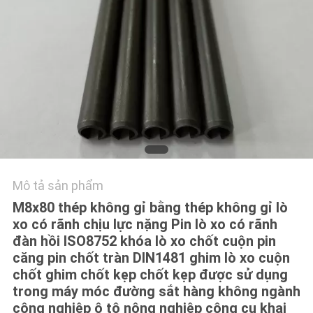
TÔI
YÊU
CẦU
BÁO
GIÁ
SƠ
ĐỒ
Mô tả sản phẩm
M8x80 thép không gỉ bằng thép không gỉ lò
TRANG
xo có rãnh chịu lực nặng Pin lò xo có rãnh
WEB
đàn hồi ISO8752 khóa lò xo chốt cuộn pin
căng pin chốt tràn DIN1481 ghim lò xo cuộn
chốt ghim chốt kẹp chốt kẹp được sử dụng
PRIVACY
trong máy móc đường sắt hàng không ngành
POLICY
công nghiệp ô tô nông nghiệp công cụ khai