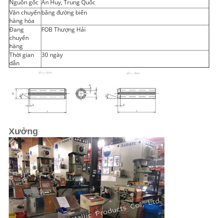
Nguồn gốc
An Huy, Trung Quốc
Vận chuyển
bằng đường biển
hàng hóa
Đang
FOB Thượng Hải
chuyển
hàng
Thời gian
30 ngày
dẫn
Xưởng