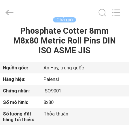
giò
supplier.
Copyright
©
2021
Chả giò
-
2025
Anhui
Phosphate Cotter 8mm
TRANG
Paiensi
Metallic
M8x80 Metric Roll Pins DIN
CHỦ
Products
Co.,
Ltd.
ISO ASME JIS
All
Rights
CÁC
Reserved.
SẢN
Nguồn gốc:
An Huy, trung quốc
PHẨM
Hàng hiệu:
Paiensi
Chứng nhận:
ISO9001
VỀ
Số mô hình:
8x80
CHÚNG
Số lượng đặt
Thỏa thuận
TÔI
hàng tối thiểu: