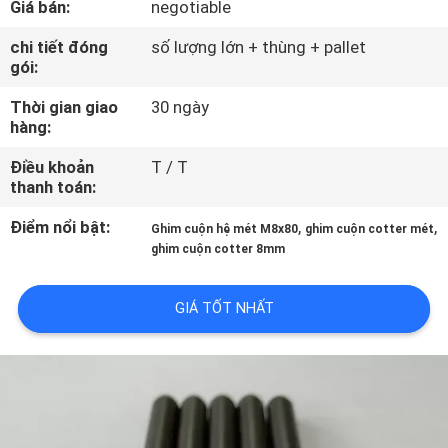
Giá bán:
negotiable
THAM
QUAN
chi tiết đóng
số lượng lớn + thùng + pallet
gói:
NHÀ
Thời gian giao
30 ngày
MÁY
hàng:
Điều khoản
T / T
KIỂM
thanh toán:
SOÁT
Điểm nổi bật:
,
,
Ghim cuộn hệ mét M8x80
ghim cuộn cotter mét
CHẤT
ghim cuộn cotter 8mm
LƯỢNG
GIÁ TỐT NHẤT
LIÊN
HỆ
CHÚNG