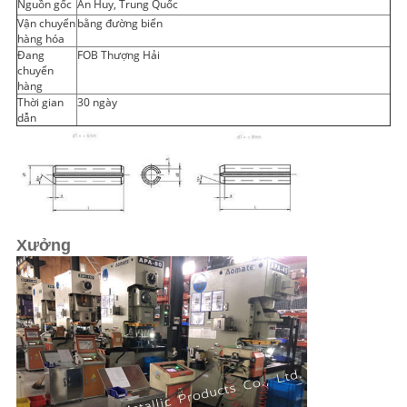
Nguồn gốc
An Huy, Trung Quốc
Vận chuyển
bằng đường biển
hàng hóa
Đang
FOB Thượng Hải
chuyển
hàng
Thời gian
30 ngày
dẫn
Xưởng