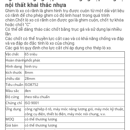
nội thất khai thác nhựa
Ghim lò xo có rãnh là ghim hình trụ được cuộn từ một dải vật liệu
có rãnh để cho phép ghim có độ linh hoạt trong quá trình
chèn.Chốt lò xo có rãnh còn được gọi là ghim cuộn, chốt tự khóa
hoặc chốt "C".
Có thể dễ dàng tháo các chốt bằng trục gá và sử dụng lại nhiều
lần.
Các chốt có thể truyền lực cắt cao và có khả năng chống va đập
và va đập do đặc tính lò xo của chúng.
Các giá trị quy định cho lực cắt chỉ áp dụng cho thép lò xo.
Vật chất
65 triệu
Hoàn thành
phốt phát
Hình dạng
hình trụ
kích thước
8mm
chiều dài
28mm
Tiêu chuẩn
ISO8752
Màu sắc
đen
Độ cứng
theo tiêu chuẩn
Chứng chỉ
ISO 9001
Ứng dụng
công nghiệp ô tô, máy móc năng lượng gió, máy móc kỹ thuật,
công cụ điện, thiết bị điện, máy móc nói chung, v.v.
MOQ
có thể thương lượng
Giá bán
có thể thương lượng