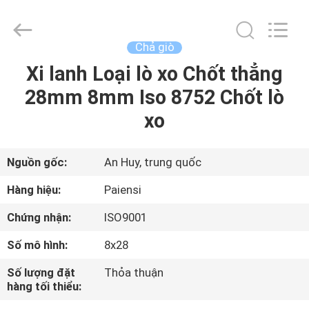
giò
supplier.
Copyright
©
2021
Chả giò
-
2025
Anhui
Xi lanh Loại lò xo Chốt thẳng
TRANG
Paiensi
Metallic
28mm 8mm Iso 8752 Chốt lò
CHỦ
Products
Co.,
Ltd.
xo
All
Rights
CÁC
Reserved.
SẢN
Nguồn gốc:
An Huy, trung quốc
PHẨM
Hàng hiệu:
Paiensi
Chứng nhận:
ISO9001
VỀ
Số mô hình:
8x28
CHÚNG
Số lượng đặt
Thỏa thuận
TÔI
hàng tối thiểu: