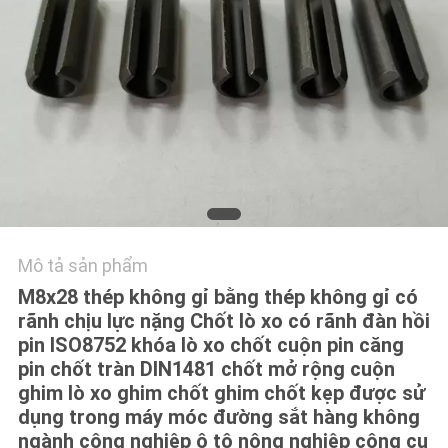
TÔI
YÊU
CẦU
BÁO
GIÁ
SƠ
ĐỒ
Mô tả sản phẩm
M8x28 thép không gỉ bằng thép không gỉ có
TRANG
rãnh chịu lực nặng Chốt lò xo có rãnh đàn hồi
WEB
pin ISO8752 khóa lò xo chốt cuộn pin căng
pin chốt tràn DIN1481 chốt mở rộng cuộn
ghim lò xo ghim chốt ghim chốt kẹp được sử
PRIVACY
dụng trong máy móc đường sắt hàng không
POLICY
ngành công nghiệp ô tô nông nghiệp công cụ